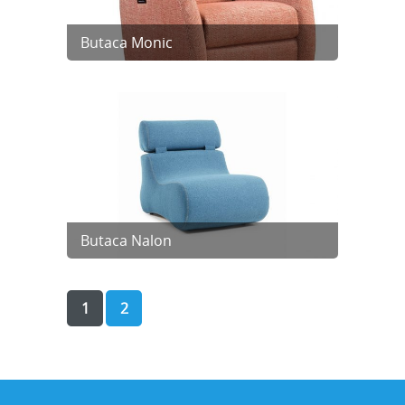
Butaca Monic
Butaca Nalon
1
2