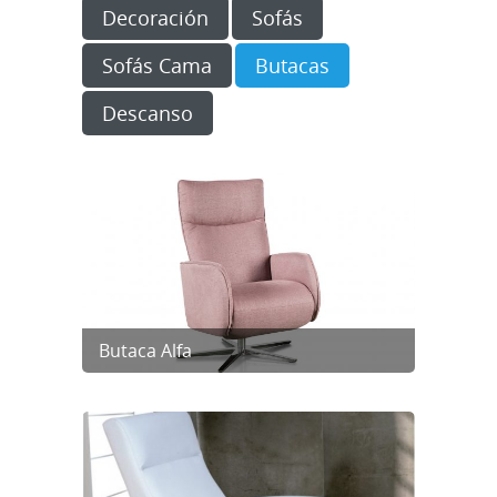
Decoración
Sofás
Sofás Cama
Butacas
Descanso
Butaca Alfa