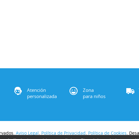
Atención
Zona
personalizada
para niños
rvados.
Aviso Legal
.
Política de Privacidad
.
Política de Cookies
. Des