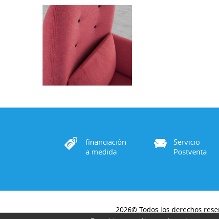
financiación
Servicio
a medida
Postventa
2026© Todos los derechos rese