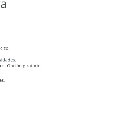
ra
cizo.
sidades.
s. Opción giratorio.
es.