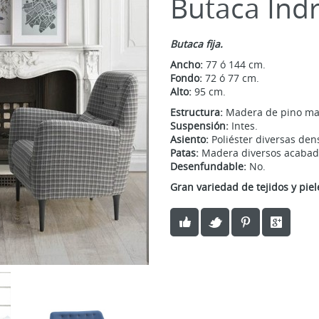
Butaca Ind
Butaca fija.
Ancho:
77 ó 144 cm.
Fondo:
72 ó 77 cm.
Alto:
95 cm.
Estructura:
Madera de pino ma
Suspensión:
Intes.
Asiento:
Poliéster diversas den
Patas:
Madera diversos acabado
Desenfundable:
No.
Gran variedad de tejidos y piel