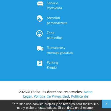
Servicio
Postventa
Atención
personalizada
Zona
para niños
Transporte y
montaje gratuitos
Parking
Propio
2026© Todos los derechos reservados.
Aviso
Legal
.
Política de Privacidad
.
Política de
Cookies
. Desarrollada por
Este sitio usa cookies propias y de terceros para facilitarle el
X
uso y elaborar estadísticas. Si continúa en el mismo,