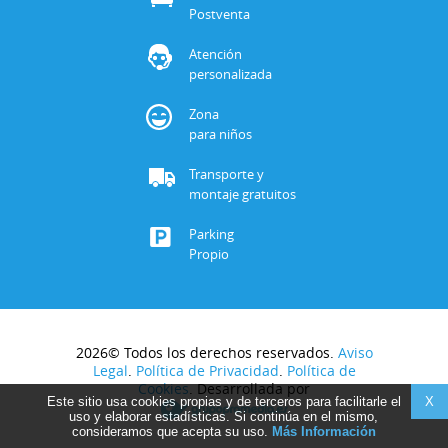
Postventa
Atención
personalizada
Zona
para niños
Transporte y
montaje gratuitos
Parking
Propio
2026© Todos los derechos reservados.
Aviso
Legal
.
Política de Privacidad
.
Política de
Cookies
. Desarrollada por
Este sitio usa cookies propias y de terceros para facilitarle el
X
uso y elaborar estadísticas. Si continúa en el mismo,
consideramos que acepta su uso.
Más Información