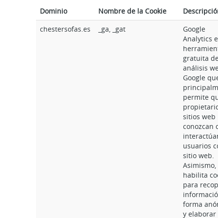
Dominio
Nombre de la Cookie
Descripció
chestersofas.es
_ga, _gat
Google
Analytics 
herramien
gratuita d
análisis w
Google qu
principal
permite qu
propietari
sitios web
conozcan 
interactúa
usuarios c
sitio web.
Asimismo,
habilita co
para recop
informaci
forma anó
y elaborar