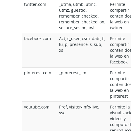
twitter.com
_utma, utmb, utmc,
Permite
utmz, guestid,
compartir
remember_checked,
contenido
remember_checked_on,
la web en
secure_sesion, twll
twitter
facebook.com
Act, c_user, csm, datr, fl,
Permite
lu, p, presence, s, sub,
compartir
xs
contenido
la web en
facebook
pinterest.com
_pinterest_cm
Permite
compartir
contenido
la web en
pinterest
youtube.com
Pref, visitor-info-live,
Permite la
ysc
visualizac
videos y
cómputo d
reproducc