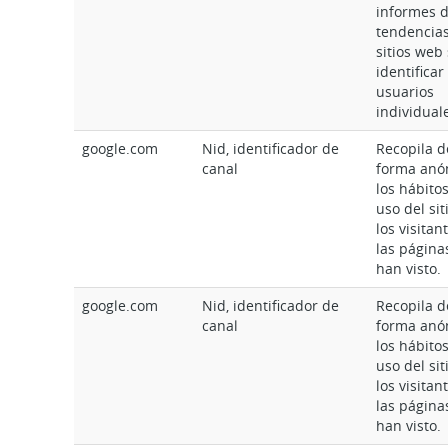
informes 
tendencia
sitios web 
identificar
usuarios
individual
google.com
Nid, identificador de
Recopila d
canal
forma anó
los hábito
uso del sit
los visitan
las página
han visto.
google.com
Nid, identificador de
Recopila d
canal
forma anó
los hábito
uso del sit
los visitan
las página
han visto.