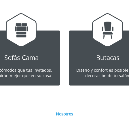
Sofás Cama
Butacas
cómodos que tus invitados,
Diseño y confort es posible
irán mejor que en su casa.
decoración de tu salón
Nosotros