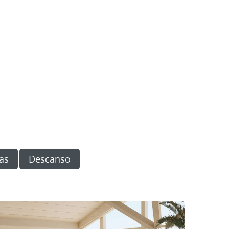
as
Descanso