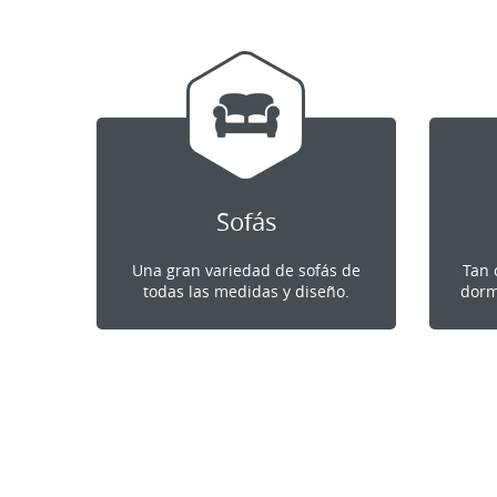
Sofás
Una gran variedad de sofás de
Tan 
todas las medidas y diseño.
dorm