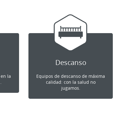
Descanso
 en la
Equipos de descanso de máxima
.
calidad: con la salud no
jugamos.