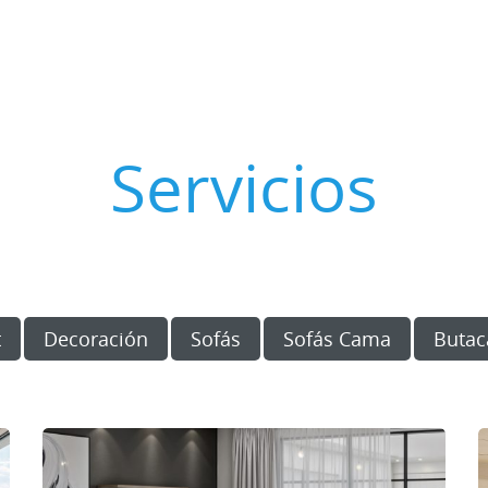
Servicios
t
Decoración
Sofás
Sofás Cama
Butac